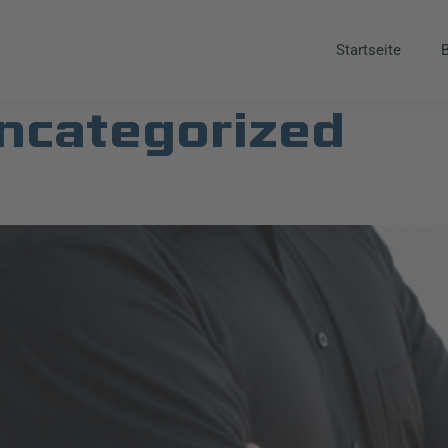
Startseite
ncategorized