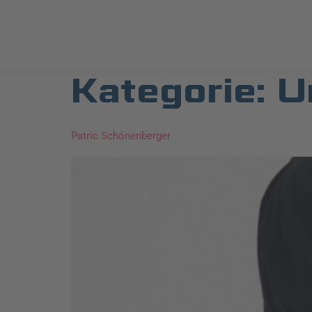
Kategorie:
U
Patric Schönenberger