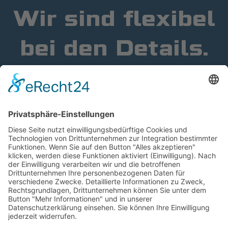
Wir sind flexibel
bei den Details.
Jeff Bezos
Quick
Kontakt
Links
info@a4l-
Folge Uns
Startseite
gmbh.com
A4L GmbH
Blog
+49 7764
Giersbach 17
930 90-10
79737
Karriere