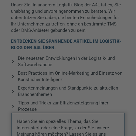
Unser Ziel in unserem Logistik-Blog der A4L ist es, Sie
unabhängig und unvoreingenommen zu beraten. Wir
unterstützen Sie dabei, die besten Entscheidungen für
Gi
Ihr Unternehmen zu treffen, ohne an bestimmte TMS-
di
oder DMS-Anbieter gebunden zu sein.
In
ENTDECKEN SIE SPANNENDE ARTIKEL IM LOGISTIK-
m
BLOG DER A4L ÜBER:
Pr
Die neuesten Entwicklungen in der Logistik- und
Softwarebranche
Gie
Maß
Best Practices im Online-Marketing und Einsatz von
Int
Künstlicher Intelligenz
in 
Expertenmeinungen und Standpunkte zu aktuellen
Gie
Branchenthemen
ges
Tipps und Tricks zur Effizienzsteigerung Ihrer
Ein
Prozesse
inn
Wei
Haben Sie ein spezielles Thema, das Sie
interessiert oder eine Frage, zu der Sie unsere
Meinung hören möchten? Lassen Sie es uns