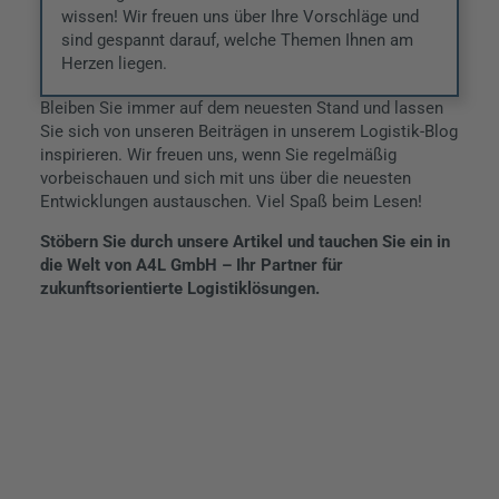
wissen! Wir freuen uns über Ihre Vorschläge und
sind gespannt darauf, welche Themen Ihnen am
Herzen liegen.
Bleiben Sie immer auf dem neuesten Stand und lassen
Sie sich von unseren Beiträgen in unserem Logistik-Blog
inspirieren. Wir freuen uns, wenn Sie regelmäßig
vorbeischauen und sich mit uns über die neuesten
Entwicklungen austauschen. Viel Spaß beim Lesen!
N
Stöbern Sie durch unsere Artikel und tauchen Sie ein in
Da
die Welt von A4L GmbH – Ihr Partner für
N
zukunftsorientierte Logistiklösungen.
Mö
Ih
in
di
Lo
Jet