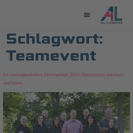
Schlagwort:
Teamevent
Ein unvergessliches Sommerfest 2024: Gemeinsam wachsen
und feiern