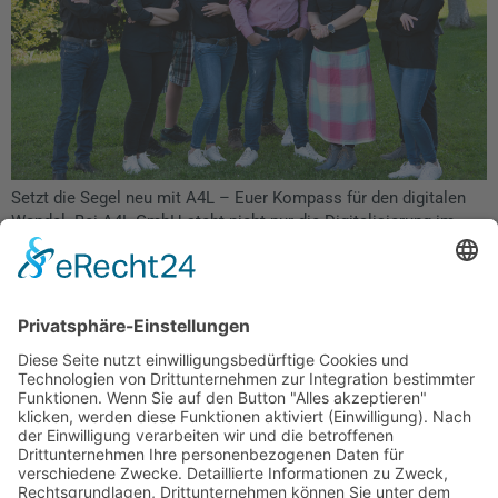
Setzt die Segel neu mit A4L – Euer Kompass für den digitalen
Wandel. Bei A4L GmbH steht nicht nur die Digitalisierung im
Fokus, sondern auch das Miteinander und die gemeinsame Zeit
außerhalb des Arbeitsalltags. Deshalb möchten wir in unserem
ersten Blog-Beitrag über ein besonderes Ereignis berichten:
unser Mega-Sommerfest!
Quick
Kontakt
Links
info@a4l-